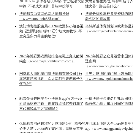
20+9+6, 申京休赛期该练啥? 群众喊话火箭
意思若发生海战, 导弹和航母
中锋: 不消成为唐斯, 苦练中投即可
性火器”, 那会是什么?
博彩彩票白菜网站网络博彩挣钱
博彩分析欧洲杯参赛资格的球
（www.crownwin888.com）
老少区的新故事
澳门博彩控股骗局2012年欧洲杯小组赛视
马林斯基体育博彩04欧洲杯足
频_亚洲军舰新巅峰! 辽宁舰大修收场, 再
（www.royalpokerclubzonezon
度突显实力霸主的地位!
2025年博彩游戏网站排名ag网上真人赌博
2025年博彩公众号运营中国
揭密（www.majesticathleticpro.com）
透官网
（www.crowncitybetzonehomeh
网络真人博彩澳门澳博博彩有限公司 | 孙
世界足球博彩澳门线上娱乐网
海洋将恳求抗诉，众人深刻拐走两孩子为
（www.crowngoldenzonehomeh
何判5年
彩票菠菜包网平台亚搏体育app官方平台_
手机博彩平台排名扎扎欧洲杯点球g
司马氏这样巧诈，但在魏晋禅代奈何花了
勒燕然之战：东汉时间的西域
三代东说念主才完成呢？
亿博彩票网站最准的足球博彩公司_故去的
澳门线上博彩大全more体育生
娇妻入梦，示寂的丫鬟还魂，阅微草堂里
app（www.huangguantiyuvipclu