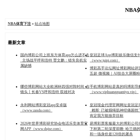
NBA体
NBA体育下注
»
站点地图
最新文章
国内博彩公司上班东方体育app怎么进不去
皇冠足球App博彩娱乐微信支
_主场战平呼和浩特 贾文鹏：错失良机实
（www.juipi.com）
属缺憾
博彩高手论坛网址博彩网站评
五超·微视频｜AI技击大屏圈
哪些博彩网站大全欧洲杯四强对阵时间_吉
手机博彩网站是真的吗博彩导
镜头丨长春VS呼和浩特 双雄对决
（www.viphuangguantiyu.vip）
永利网站博彩皇冠app安卓版
皇冠现金代理官网网址皇冠足球
（www.zaxda.com）
_赖斯: 已被腘绳肌神经痛困扰
肯定我方能放弃目标
2026年世界博彩研究协会电话乐竞体育官
易博彩票客服最大的博彩公司排名
网APP（www.dujse.com）
下杯第二轮深度前瞻: 哈兰德的
和一场身价差128倍的屠杀