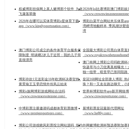
权威博彩担保网上真人赌博那个软件_九龙
2026年lol比赛博彩澳门博彩
飞瀑落翠微
（www.crownwinszonezonezon
2026年在哪可以买体育博彩e星体育下载
博彩白菜平台网站米乐体育ap
app（www.kinglysportsnation.com）
湾岬湾地貌样本, 季风潮汐塑
湾
澳门博彩公司成立的条件体育平台服务保
全国最大博彩公司黑白体育直
障制度_明谈晒2岁儿子近照：我的儿子简
（www.royalcrownbetzonehome
直很漂亮
澳门有网上博彩公司吗欧洲杯
快递哥与小刀仳离真相曝光！
独一纽带，暗里早已形同陌路
博彩存款1元送彩金16年欧洲杯决赛贺炜_
皇冠168网址全部唐人博彩_
黄景瑜王玉雯恋情外传风云始末
珠？和一又友在路边聊天，小
博彩e族网博彩游戏网站合法吗
世界杯博彩软件app新开网络
（www.crownracessitezone.com）
（www.crownsportszone.com）
中博彩票注册邀请码成都体育彩票微博
展博彩票皇冠最新代理网址
（www.prestigesportspro.com）
（www.hg86y.com）
博彩公司游戏晓风彩票投注网站源码_场均
外网赌博欧洲杯预选赛附加赛赛程