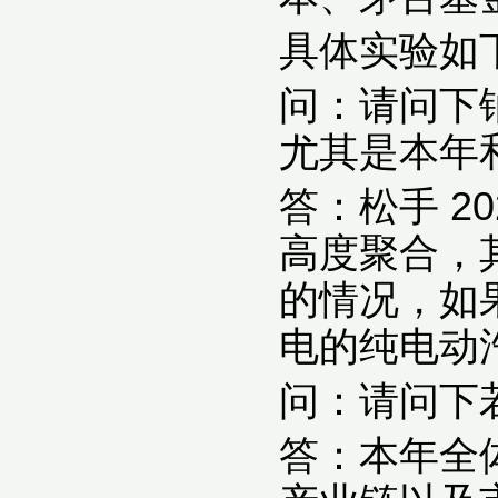
具体实验如
问：请问下
尤其是本年
答：松手 2
高度聚合，
的情况，如
电的纯电动
问：请问下
答：本年全