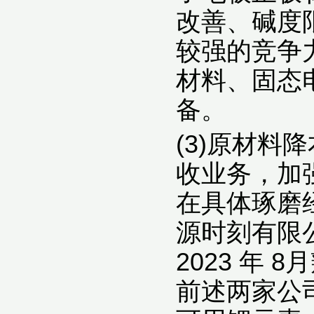
改善、碱度
较强的竞争
材料、固态
备。
(3)原材
收业务，加
在具体琢磨经
源时刻有限
2023 年
前述两家公