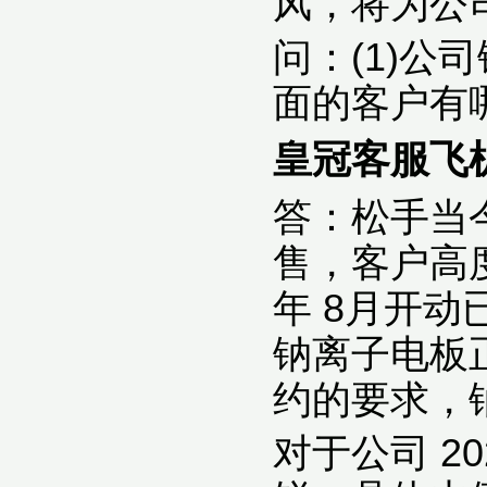
风，将为公
问：(1)
面的客户有
皇冠客服飞机
答：松手当
售，客户高度
年 8月开
钠离子电板
约的要求，
对于公司 2