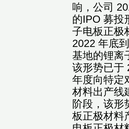
响，公司 2
的IPO 
子电板正极
2022 年
基地的锂离
该形势已于 
年度向特定
材料出产线
阶段，该形势
板正极材料产
电板正极材