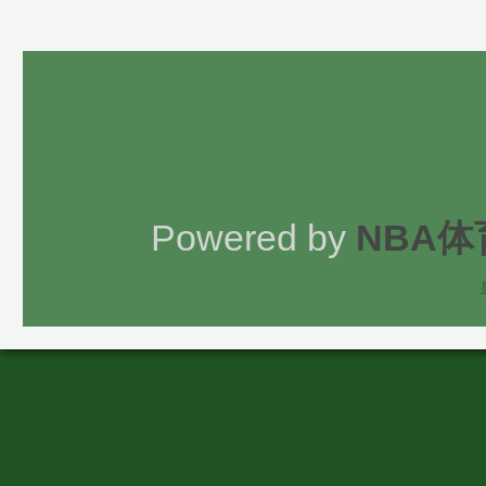
Powered by
NBA