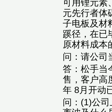
可用锂元素
元先行者体
子电板及材
蹊径，在已
原材料成本
问：请公司
答：松手当
售，客户高度
年 8月开
问：(1)