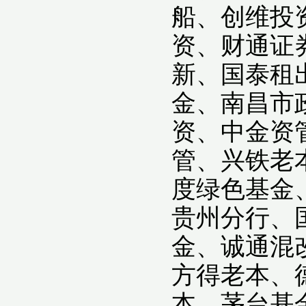
船、创维投
资、财通证
新、国泰租
金、南昌市
资、中金资
管、兴铁老
度绿色基金
贵州分行、
金、诚通混
方得老本、
本、茅台基