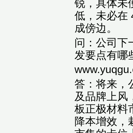
锐，具体未
低，未必在
成傍边。
问：公司下
发要点有哪
www.yuqgu
答：将来，
及品牌上风
板正极材料
降本增效，