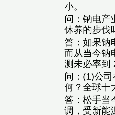
小。
问：钠电产
休养的步伐
答：如果钠
而从当今钠
测未必率到 
问：(1)
何？全球十
答：松手当今
调，受新能