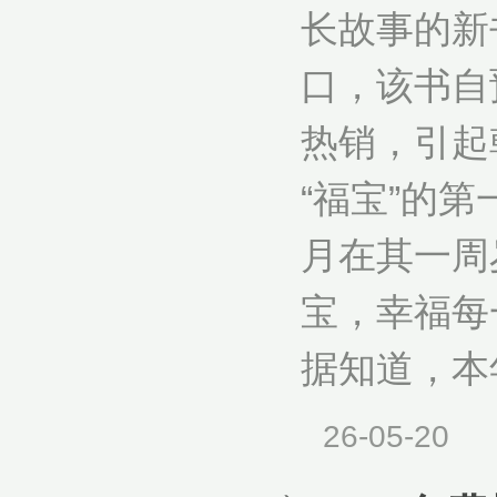
长故事的新
口，该书自
热销，引起
“福宝”的
月在其一周
宝，幸福每一
据知道，本
26-05-20