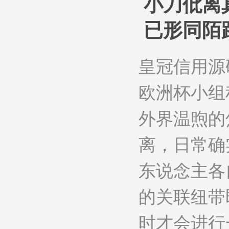
小刀仳离
已形同陌
皇冠信用源
欧洲杯小组
外界温煦的
离，日常确
东说念主各
的关联纽带
时才会进行