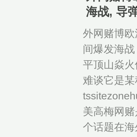
海战, 导
外网赌博欧
间爆发海战
平顶山焱火
难谈它是某种
tssitez
美高梅网赌
个话题在海