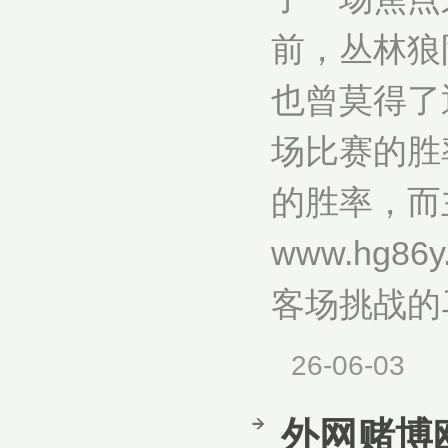
前，丛林狼
也曾莫得了
场比赛的胜
的胜率，而
www.hg
客场挑战的马
26-06-03
外网赌博