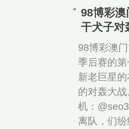
98博彩
干犬子对
98博彩澳
季后赛的第
新老巨星的
的对轰大战
机：@seo
离队，们纷