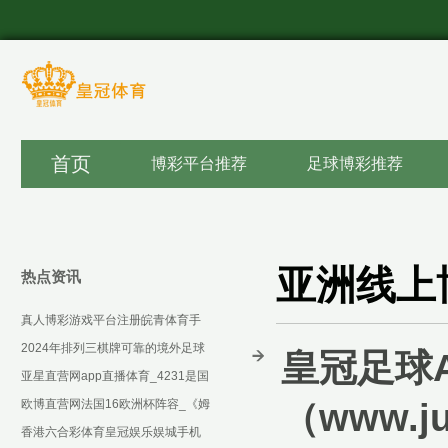
首页
博彩平台推荐
足球博彩推荐
线上十大体育彩票
线上博彩平台
亚洲线上
热点资讯
真人博彩游戏平台注册皖青体育手
机app | 湖南张家界5日游特价 ,看完
2024年排列三棋牌可靠的境外足球
皇冠足球
这篇攻略
投注（www.royalhorseszonez
亚星直营网app直播体育_4231是国
足最能收受的阵型，双后腰成立陋
欧博直营网法国16欧洲杯阵容_《姆
（www.ju
劣易行
巴佩去哪儿？》终迎大结局，他能
香港六合彩体育皇冠娱乐娱城手机