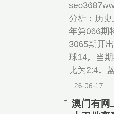
seo3687
分析：历史
年第066期
3065期开出
球14。当期
比为2:4。蓝
26-06-17
澳门有网