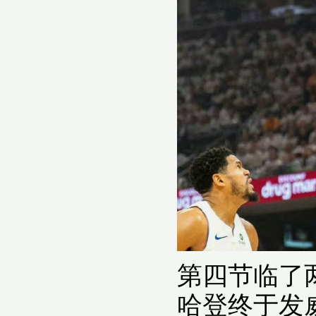
第四节临了
哈登终于发