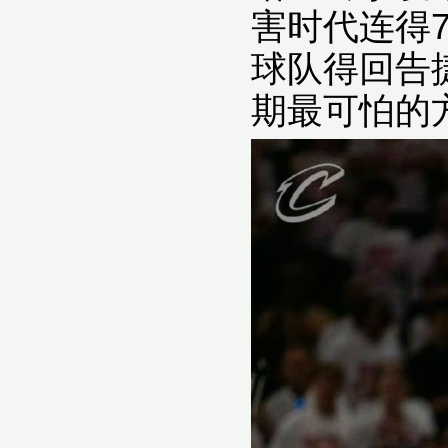
害时代连得
球队得回告
期最可怕的