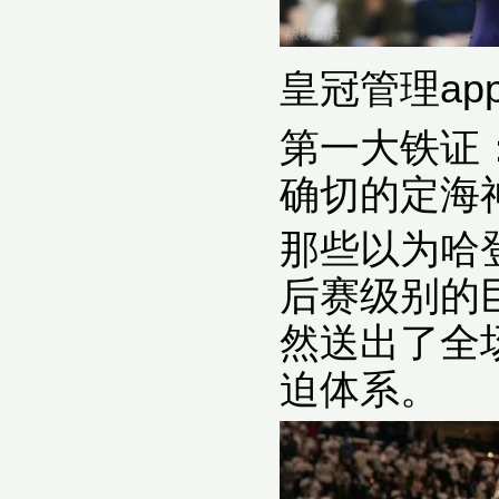
皇冠管理ap
第一大铁证
确切的定海
那些以为哈
后赛级别的
然送出了全
迫体系。