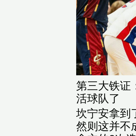
第三大铁证
活球队了
坎宁安拿到了
然则这并不