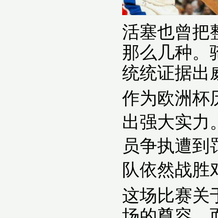
活塞也曾把
那么几种。
统统证据出
作为欧洲杯
出强大实力
员争执遭到
队依然战胜
这场比赛关
场的尊容，