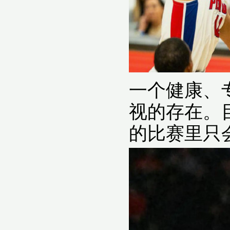
一个健康、
视的存在。
的比赛里只