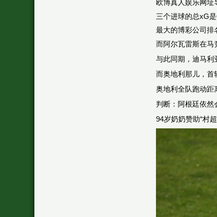
欧博真人娱乐网址
三个进球的总xG是0
最大的博彩公司排
而阿尔瓦雷斯在马
与此同期，迪马利
而奥地利那儿，首
奥地利全队跑动距
判断：阿根廷依然会
94岁奶奶赞助“村