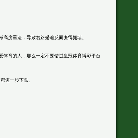
域高度重迭，导致右路蹙迫反而变得拥堵。
爱体育的人，那么一定不要错过皇冠体育博彩平台
面积进一步下跌。