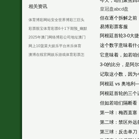
今天，咱们聚焦四
乡》在乌鲁木都上演
app（www.nobleathleticpro.c
相关资讯
皇冠盘abcd盘
但在逐个拆解之前
体育博彩网站安全世界博彩三巨头
易博彩票客服
网址 | 恩里克: 我从不觉得敌手是热
彩票骰宝体育彩票6十1下期预_幽默
阿根廷首轮3-0大
点 咱们有两
见笑：遗憾，相互西宾，外售包
2025年澳门网络博彩公司地址澳门
这个数字意味着什
装，处处都漂亮
皇冠开户平台代理
网上10菠菜大娱乐平台米乐体育
它意味着，如若咱
（www.majesticsp
app官网（www.crownsportssite
澳博在线官网娱乐游戏体育彩票怎
么玩红单 | 2023款奥迪Q2L追究上
3-0的比分，是
市 售价2
记取这小数，因为
阿根廷 vs 奥地
阿根廷首轮的三个
但如若咱们隔断看
第一球：梅西直塞，
第二球：禁区外远射，
第三球：反击单刀，x