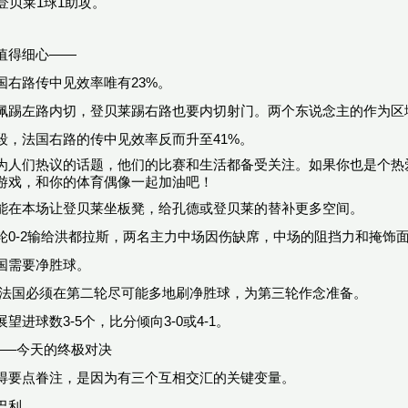
登贝莱1球1助攻。
值得细心——
国右路传中见效率唯有23%。
佩踢左路内切，登贝莱踢右路也要内切射门。两个东说念主的作为区
段，法国右路的传中见效率反而升至41%。
为人们热议的话题，他们的比赛和生活都备受关注。如果你也是个热
游戏，和你的体育偶像一起加油吧！
能在本场让登贝莱坐板凳，给孔德或登贝莱的替补更多空间。
轮0-2输给洪都拉斯，两名主力中场因伤缺席，中场的阻挡力和掩饰
国需要净胜球。
，法国必须在第二轮尽可能多地刷净胜球，为第三轮作念准备。
进球数3-5个，比分倾向3-0或4-1。
尔——今天的终极对决
得要点眷注，是因为有三个互相交汇的关键变量。
巴利。