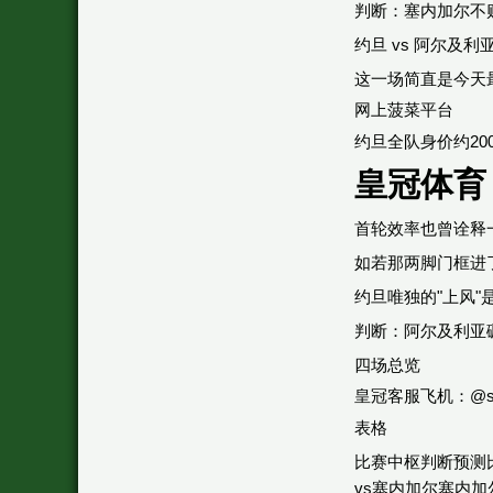
判断：塞内加尔不败
约旦 vs 阿尔及利
这一场简直是今天
网上菠菜平台
约旦全队身价约20
皇冠体育
首轮效率也曾诠释一
如若那两脚门框进了
约旦唯独的"上风"
判断：阿尔及利亚碾
四场总览
皇冠客服飞机：@se
表格
比赛中枢判断预测比
vs塞内加尔塞内加尔