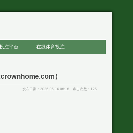
投注平台
在线体育投注
rownhome.com）
发布日期：2026-05-16 08:18 点击次数：125