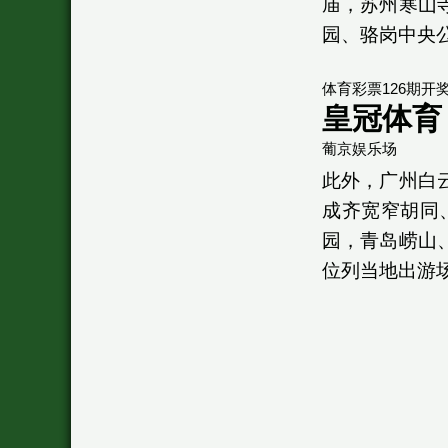
庙，苏州寒山
园、骆岗中央
体育彩票126期开
皇冠体育
葡京娱乐场
此外，广州白
成齐宽窄胡同
园，青岛崂山
位列当地出游