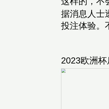
这样的，不
据消息人士
投注体验。
2023欧洲