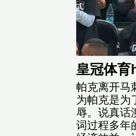
皇冠体育h
帕克离开马
为帕克是为
辱。说真话
词过程多年