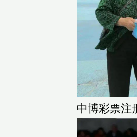
中博彩票注