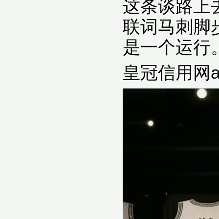
这条谈路上
联词马刺脚
是一个运行
皇冠信用网a