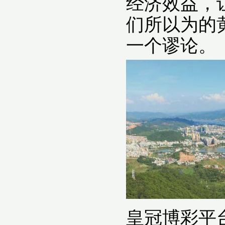
经济效益，
们所以为的
一个谬论。
皇冠博彩平