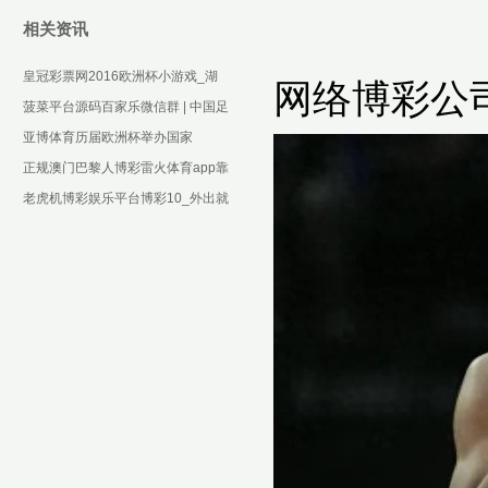
台体_新外助首秀，于根伟别再救敌
相关资讯
手主帅，津门虎
皇冠彩票网2016欧洲杯小游戏_湖
网络博彩公
北省推出退役军东谈主八一大礼包
菠菜平台源码百家乐微信群 | 中国足
10家单元发布
球的高傲！费南多：武磊很是伟
亚博体育历届欧洲杯举办国家
大，咱们齐很是招
（www.juzxu.com）
正规澳门巴黎人博彩雷火体育app靠
谱吗_彭湃想想周报丨体育狂欢与失
老虎机博彩娱乐平台博彩10_外出就
控背后的群体热
开玩！这个“五一”假期，在珠海解锁
N种款式玩法