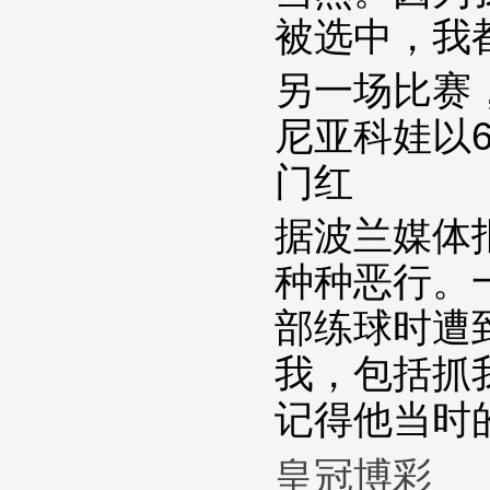
被选中，我
另一场比赛
尼亚科娃以6
门红
据波兰媒体
种种恶行。
部练球时遭
我，包括抓
记得他当时
皇冠博彩