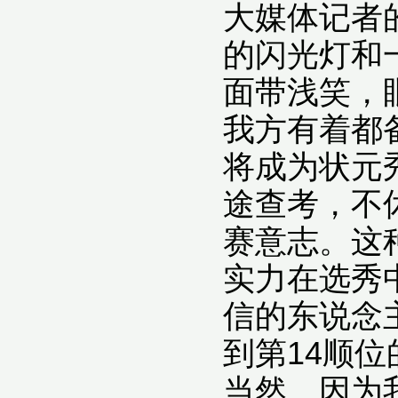
大媒体记者
的闪光灯和
面带浅笑，
我方有着都
将成为状元
途查考，不
赛意志。这
实力在选秀
信的东说念
到第14顺
当然。因为