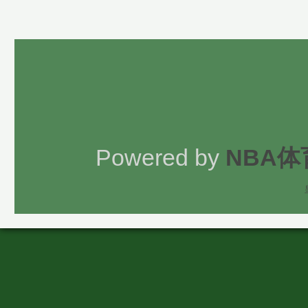
Powered by
NBA