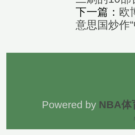
下一篇：
欧
意思国炒作“
Powered by
NBA