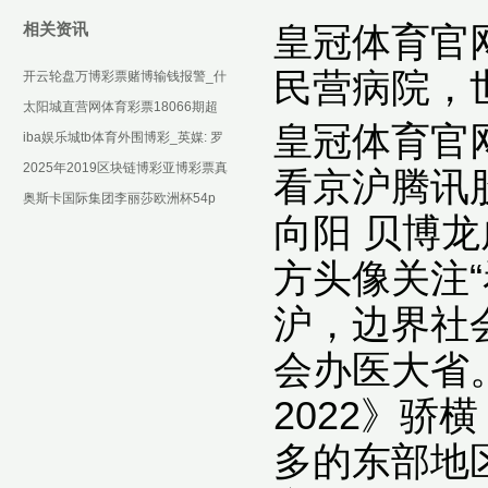
台体_新外助首秀，于根伟别再救敌
相关资讯
皇冠体育官网
手主帅，津门虎
民营病院，
开云轮盘万博彩票赌博输钱报警_什
么是轴承润滑脂 轴承润滑脂更好的
太阳城直营网体育彩票18066期超
皇冠体育官
采取例如薄壁轴承
级大乐透（www.bettingcrown88
iba娱乐城tb体育外围博彩_英媒: 罗
马总监平托拆开热刺, 他曾经是利物
2025年2019区块链博彩亚博彩票真
看京沪腾讯
浦的主
的假的（www.eminentsports
奥斯卡国际集团李丽莎欧洲杯54p
向阳 贝博龙虎
426mb | 天津武清区：购新址最高
给以3万
方头像关注
沪，边界社
会办医大省。
2022》
多的东部地