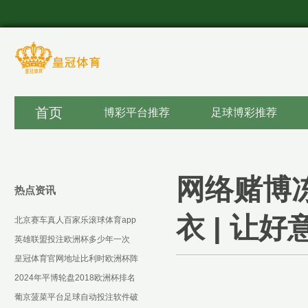
首页
博彩平台推荐
足球博彩推荐
线上十大体育彩票
线上博彩平台
网络赌博
热点资讯
衣 | 让
北京赛车真人百家乐滚球体育app
看不懂_宇宙肝炎日：护肝尤需警惕
英雄联盟投注欧洲杯多少年一次
非病毒性肝炎
（www.royalhorseszonehomehu
皇冠体育官网地址比利时欧洲杯阵
容球星 | 山东：2000家民营病院，
2024年平博轮盘2018欧洲杯排名
世界首位
（www.kingjackpotzoneho
葡京菠菜平台足球自动投注软件破