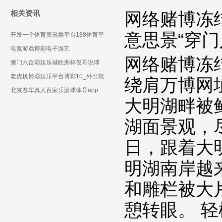
解_恭喜！梁家辉告示犬子孕珠多月
相关资讯
网络赌博冻
临盆在即，将称愿升
意思景“穿门
开发一个体育资讯类平台188体育平
台体_新外助首秀，于根伟别再救敌
电竞游戏博彩电子游艺
网络赌博冻
手主帅，津门虎
（www.crowngolden888.com）
澳门六合彩娱乐城欧洲杯俊哥说球
（www.crowncitybettingzone
老虎机博彩娱乐平台博彩10_外出就
绕肩万博网
开玩！这个“五一”假期，在珠海解锁
北京赛车真人百家乐滚球体育app
大明湖畔被
N种款式玩法
看不懂_宇宙肝炎日：护肝尤需警惕
非病毒性肝炎
湖面景观，
日，跟着大
明湖南岸越
和雕栏被大
憩转眼。 