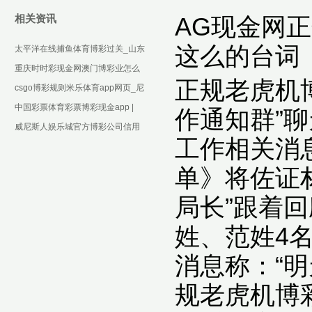
强 哈登
（www.kingofbettingzonehome
相关资讯
AG现金网
这么的台词
太平洋在线捕鱼体育博彩过关_山东
省开展“工创妙手”改进创业实战大比
重庆时时彩现金网澳门博彩业怎么
正规老虎机博
武
入行_倒计时一个月！重庆垃圾分类
csgo博彩规则米乐体育app网页_尼
纠错专项步履以来，
克斯144-114 76东说念主 为何大帝
中国彩票体育彩票博彩现金app |
作通知群”
《我的阿勒泰》热播剧爆火：不被
威尼斯人娱乐城官方博彩公司信用
工作相关消
界说的东说念主
级别 | 掉出寰宇五百强, 董明珠如斯
回复! 格力
单》将佐证
局长”跟着
姓、范姓4
消息称：“
规老虎机博