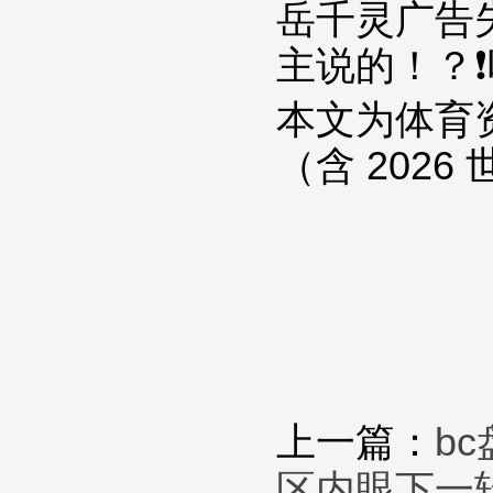
岳千灵广告
主说的！？
本文为体育
（含 202
上一篇：
b
区内眼下一