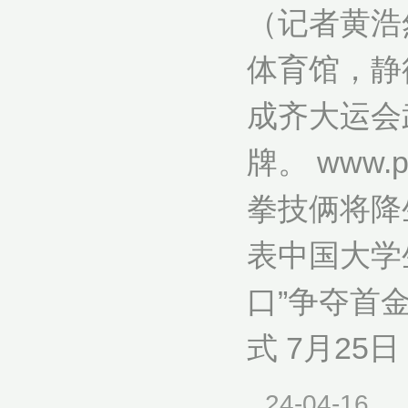
（记者黄浩
体育馆，静
成齐大运会
牌。 www.p
拳技俩将降
表中国大学
口”争夺首
式 7月25日
24-04-16