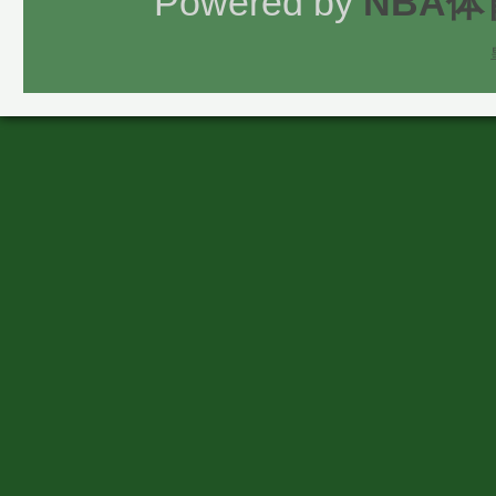
Powered by
NBA