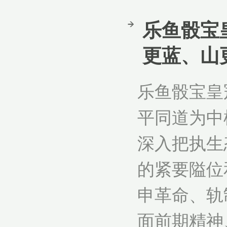
乐鱼骰宝
更蓝、山
乐鱼骰宝皇
平同道为中
深入把执生
的紧要隘位
申革命、轨
面前期精神