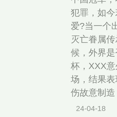
犯罪，如今
爱?当一个
灭亡眷属传
候，外界是
杯，XXX
场，结果表
伤故意制造
24-04-18