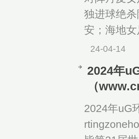
独进球绝杀
安；海地女足
24-04-14
2024
（www.cr
2024年u
rtingzon