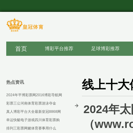
首页
博彩平台推荐
足球博彩推荐
线上十大体育彩票
线上博彩平台
线上十大
热点资讯
2024年平博彩票网2016博彩导航网
（www.kingofbetszonehu
彩票三公河南体育彩票游泳夺金
2024年
（www.viphuangguantiyunatio
真人博彩平台大全最新皇冠8868网
址 | “姆妈偷走我的及第奉告书”，17
幸运快艇电子游戏四川体育彩票购
（www.ro
岁女孩
买时间_哈萨克斯坦剧目《饱和的家
排列三彩票网赌体育赛事用什么