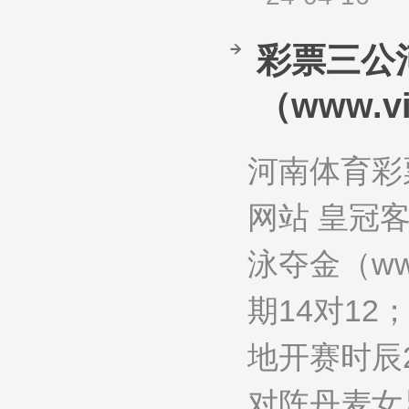
彩票三公
（www.vi
河南体育彩
网站 皇冠客
泳夺金（www.
期14对12
地开赛时辰20
对阵丹麦女