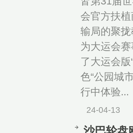
皆第31届
会官方扶植
输局的聚拢
为大运会赛
了大运会版
色“公园城
行中体验...
24-04-13
沙巴轮盘