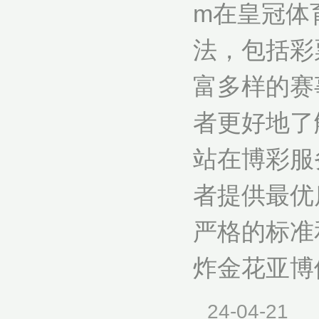
m在皇冠体
法，包括彩
富多样的赛
者更好地了
站在博彩服
者提供最优
严格的标准
炸金花亚博体
24-04-21