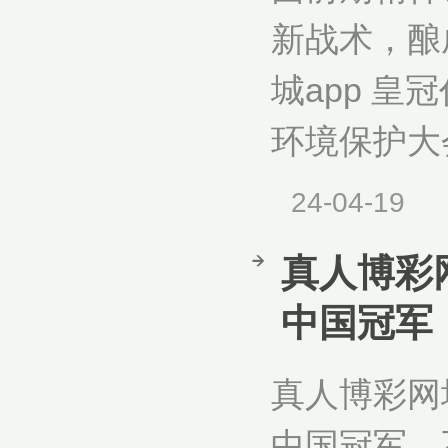
新战术，酿
城app 皇
环境保护大
24-04-19
真人博彩网
中国冠军
真人博彩网
中国冠军，