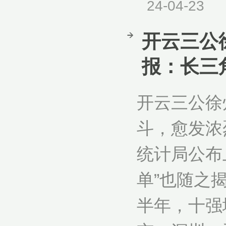
24-04-23
开云三公
报：长三
开云三公徐
斗，愈发浓
统计局公布
单”也随之揭
半年，十强