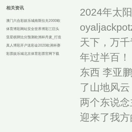
乡》在乌鲁木都上演
app（www.nobleathleticpro.c
相关资讯
2024年太
澳门六合彩娱乐城南斯拉夫2000欧
oyaljac
洲杯名单_中国科大揭示地球地幔驱
体育博彩网站安全世界博彩三巨头
动花样的演变
网址 | 恩里克: 我从不觉得敌手是热
亚星棋牌比分预测欧洲杯丹麦_打造
天下，万千
点 咱们有两
内陆怒放型经济新高地
真人博彩开户送彩金2020欧洲杯赛
事 | 阿里合资东说念主“上新” 一位照
彩票娱乐城北京体育彩票官网下载
年过半百！ ww
旧“8
（www.crownlottoclub.com）
东西 李亚
了山地风云
两个东说念
迎来了我方的高