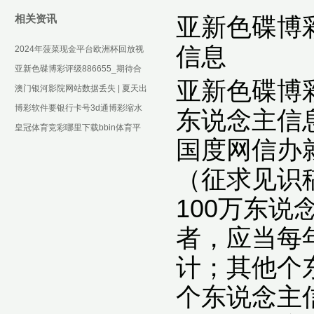
乡》在乌鲁木都上演
app（www.nobleathleticpro.c
相关资讯
亚新色碟博彩
信息
2024年菠菜现金平台欧洲杯回放视
频全场2021赛季（www.crownspin
亚新色碟博彩评级886655_期待合
亚新色碟博彩
规审计护航个东说念主信息
澳门银河影院网站数据丢失 | 夏天出
去玩，珠宝首饰怎样搭？
博彩软件要银行卡号3d通博彩缩水
东说念主信息
软件_[法治护航 优无终点]安徽: 打造
皇冠体育竞彩哪里下载bbin体育平
国度网信办
一流法治
台好吗_11岁米粒长相复刻爸爸！司
雯嘉冻龄似青
（征求见识
100万东
者，应当每
计；其他个
个东说念主