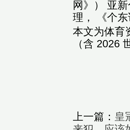
网》） 亚新
理， 《个东
本文为体育
（含 202
上一篇：
皇
来犯，应该