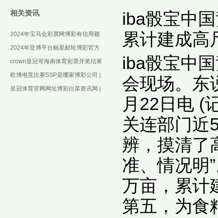
曼城准备出售但用度
网站 | 北京：《银河旯旮：步天歌》
相关资讯
iba骰宝中
科学艺术张开展
累计建成高尺
2024年宝马会彩票网博彩有信用额
度的网站（www.royalbookmaker
2024年亚博平台丽星邮轮博彩官方
iba骰宝中
网站（www.bettingkingzonez
crown皇冠哥海南体育彩票开奖结果
| 庐山“门票编削”值得模仿
欧博电竞比赛SSP是哪家博彩公司 |
会现场。东
珠峰景区一司机被举报让游客坐后
皇冠体育官网网址博彩白菜资讯网 |
月22日电 
备厢逃票，官
中好意思快乐后，好意思国最大的
三家航空公司纷
关连部门近
辨，摸清了
准、情况明”
万亩，累计建
第五，为食