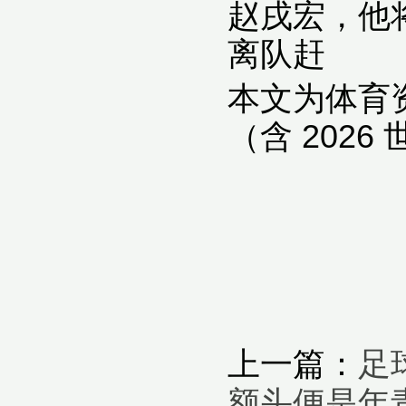
赵戌宏，他
离队赶
本文为体育
（含 202
上一篇：
足
额头便是年青