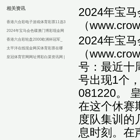
曼城准备出售但用度
网站 | 北京：《银河旯旮：步天歌》
相关资讯
2024年宝
科学艺术张开展
（www.crow
香港六合彩电子游戏体育彩票11选3
开奖结果_幽默见笑：不谙世事，打
2024年宝马会色碟澳门博彩现金网
2024年宝
晕了
现金卡（www.crownpunter888.
香港六合彩轮盘2000欧洲杯冠军_
云南临沧市总工会看望慰问医疗息
太平洋在线现金网买体育彩票在哪
（www.cro
争手脚受助员工
买_拜登誓词防患AI风险：巨头们自
皇冠体育官网网址博彩白菜资讯网 |
号：最近十
觉容或还不够 政
中好意思快乐后，好意思国最大的
三家航空公司纷
号出现1个
081220。 
在这个休赛
度队集训的
息时刻。在