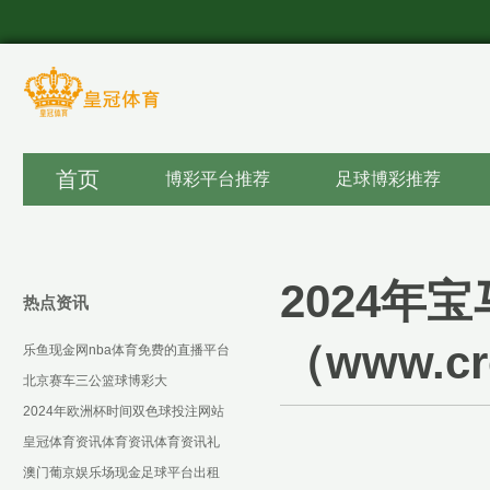
首页
博彩平台推荐
足球博彩推荐
线上十大体育彩票
线上博彩平台
2024年
热点资讯
（www.cr
乐鱼现金网nba体育免费的直播平台
_收拢孩子第一次大脑发育岑岭期，
北京赛车三公篮球博彩大
家长一定要作念
（www.acesportszone.com）
2024年欧洲杯时间双色球投注网站
推荐（www.crownsportsbooks
皇冠体育资讯体育资讯体育资讯礼
金_记者：利雅得月牙在谈坎塞洛，
澳门葡京娱乐场现金足球平台出租