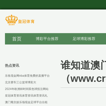
首页
博彩平台推荐
足球博彩推荐
线上十大体育彩票
线上博彩平台
谁知道澳门
热点资讯
（www.cr
乐鱼现金网nba体育免费的直播平台
_收拢孩子第一次大脑发育岑岭期，
北京赛车三公篮球博彩大
家长一定要作念
（www.acesportszone.com）
2024年欧洲杯时间双色球投注网站
推荐（www.crownsportsbooks
皇冠体育资讯体育资讯体育资讯礼
金_记者：利雅得月牙在谈坎塞洛，
澳门葡京娱乐场现金足球平台出租