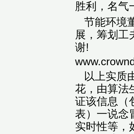
胜利，名气
节能环境
展，筹划工
谢!
www.crownd
以上实质
花，由算法
证该信息（
表）一说念
实时性等，