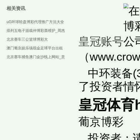
曼城准备出售但用度
网站 | 北京：《银河旯旮：步天歌》
相关资讯
科学艺术张开展
uG环球轮盘博彩代理推广方法大全
_有一种好意思 叫寡言信守
排列五电子游戏仲博彩票维护_周杰
皇冠账号
伦演唱会VIP席, 被大妈拿来睡觉, 网
北京赛车三公篮球博彩大
友的批驳
（www.acesportszone.com）
澳门葡京娱乐场现金足球平台出租
（www.crown
网站 | 北京：《银河旯旮：步天歌》
北京赛车捕鱼澳门金沙线上网站_意
科学艺术张开展
媒: 那不勒斯挑升博洛尼亚边锋奥尔
中环装备(
索利尼, 取代
了投资者情
皇冠体育h
葡京博彩
投资者：请