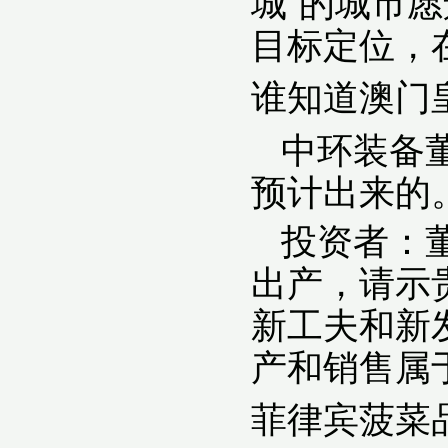
城”的城市
目标定位，
谁知道澳门
中环装备
预计出来的
投资者：
出产，请示
新工夫和新
产和销售属于
菲律宾菠菜