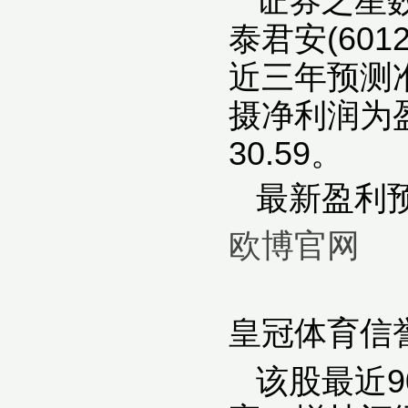
证券之星
泰君安(60
近三年预测准
摄净利润为盈
30.59。
最新盈利
欧博官网
皇冠体育信
该股最近9