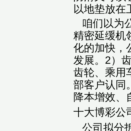
以地垫放在
咱们以为公
精密延缓机
化的加快，
发展。2）
齿轮、乘用
部客户认同
降本增效、
十大博彩公
公司拟分