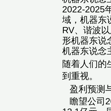
2022-20
域，机器东
RV、谐波
形机器东说
机器东说念
随着人们的
到重视。
盈利预测
瞻望公司20