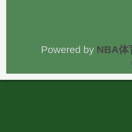
Powered by
NBA