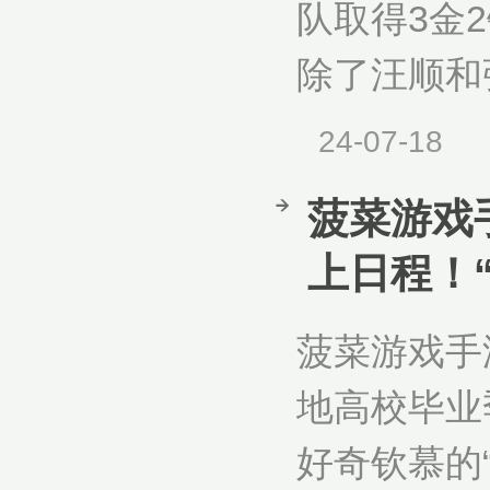
队取得3金
除了汪顺和
24-07-18
菠菜游戏
上日程！“
菠菜游戏手
地高校毕业
好奇钦慕的