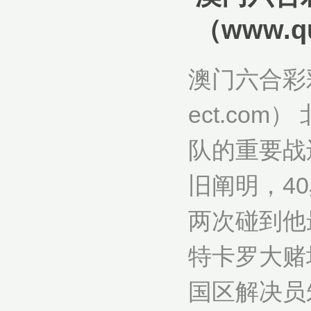
（www.qu
澳门六合彩彩票
ect.co
队的重要战
旧阐明，4
两次碰到他
特卡罗大赌
国区解决员