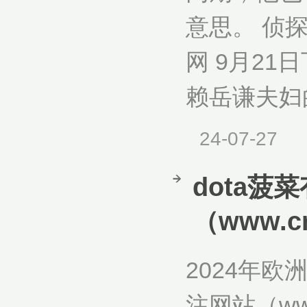
意思。 侦
网 9月2
赖岳谦夫妇的
24-07-27
dota菠
（www.cr
2024年欧
注网站（www