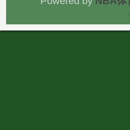
Powered by
NBA