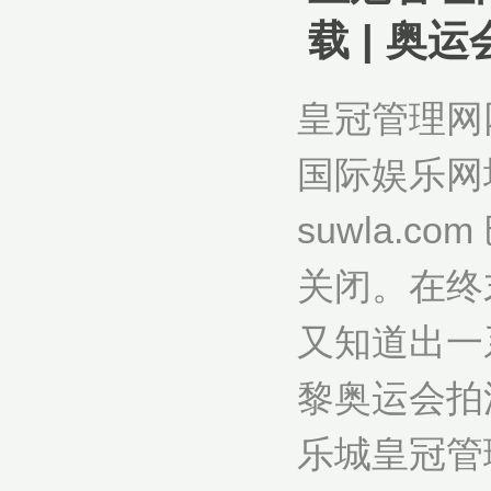
载 | 
皇冠管理网
国际娱乐网
suwla.
关闭。在终
又知道出一
黎奥运会拍
乐城皇冠管