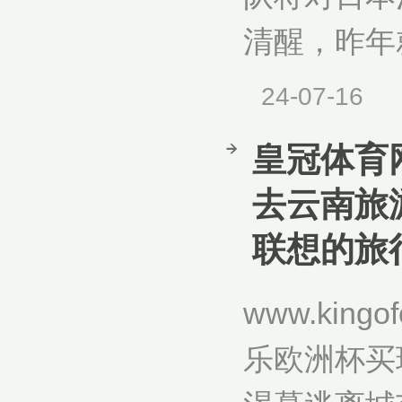
清醒，昨年就
24-07-16
皇冠体育
去云南旅
联想的旅
www.king
乐欧洲杯买