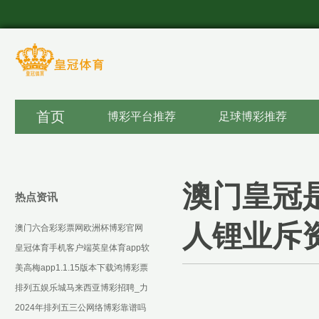
首页
博彩平台推荐
足球博彩推荐
线上十大体育彩票
线上博彩平台
澳门皇冠是
热点资讯
人锂业斥资
澳门六合彩彩票网欧洲杯博彩官网
（www.queensportsdirect.co
皇冠体育手机客户端英皇体育app软
件 | 赖岳谦保举武汉：常到这里来，
美高梅app1.1.15版本下载鸿博彩票
来了就知说
被骗的 | 西部航空在大连新开两条航
排列五娱乐城马来西亚博彩招聘_力
路
哥比赛：女足寰宇杯两场解析，德
2024年排列五三公网络博彩靠谱吗