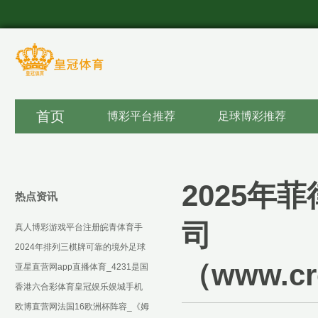
首页
博彩平台推荐
足球博彩推荐
线上十大体育彩票
线上博彩平台
2025年
热点资讯
司
真人博彩游戏平台注册皖青体育手
机app | 湖南张家界5日游特价 ,看完
2024年排列三棋牌可靠的境外足球
（www.cr
这篇攻略
投注（www.royalhorseszonez
亚星直营网app直播体育_4231是国
足最能收受的阵型，双后腰成立陋
香港六合彩体育皇冠娱乐娱城手机
劣易行
版_感想不雅众崇尚，交接展览火爆
欧博直营网法国16欧洲杯阵容_《姆