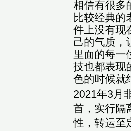
相信有很多
比较经典的
件上没有现
己的气质，
里面的每一
技也都表现
色的时候就
2021年3
首，实行隔
性，转运至