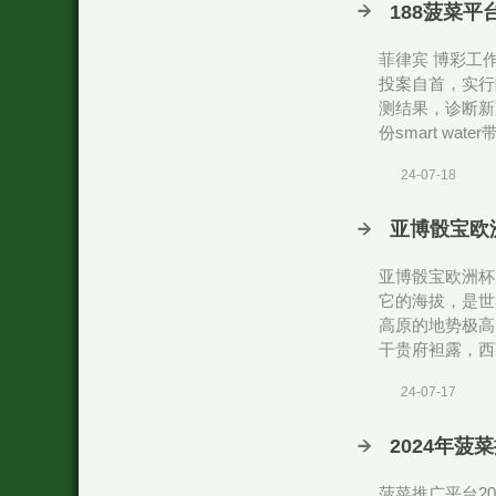
188菠菜平台
菲律宾 博彩工作w
投案自首，实行
测结果，诊断新
份smart wa
24-07-18
亚博骰宝欧
亚博骰宝欧洲杯
它的海拔，是世
高原的地势极高
干贵府袒露，西
24-07-17
2024年菠菜
菠菜推广平台202