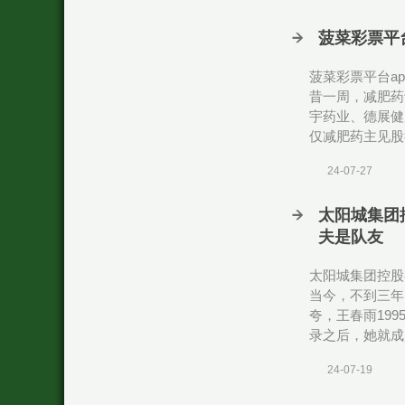
菠菜彩票平台
菠菜彩票平台ap
昔一周，减肥药
宇药业、德展健
仅减肥药主见股
24-07-27
太阳城集团
夫是队友
太阳城集团控股
当今，不到三年
夸，王春雨19
录之后，她就成
24-07-19