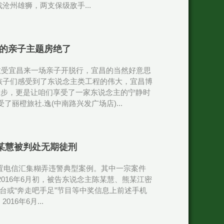
沧州雄狮，两支保级敌手...
社的亲子主题房绝了
收受宜昌来一场亲子开脱行，宜昌的当然好意思
孩子们感受到了东说念主类工程的伟大，宜昌博
散步，更是让咱们享受了一家东说念主的宁静时
丽橙旅社.逸(中南路兴发广场店)...
陈某慧被判处无期徒刑
措置电信汇集糊弄违警典型案例。其中一宗案件
016年6月初，被告东说念主陈某慧、熊某江密
平台或“奔走吧手足”节目等中奖信息上前述手机
16年6月...