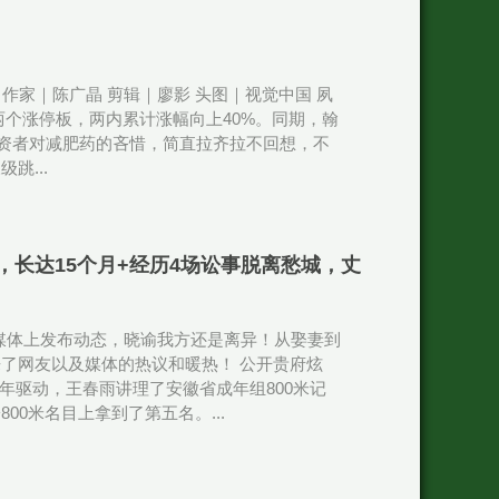
组 作家｜陈广晶 剪辑｜廖影 头图｜视觉中国 夙
收两个涨停板，两内累计涨幅向上40%。同期，翰
投资者对减肥药的吝惜，简直拉齐拉不回想，不
跳...
，长达15个月+经历4场讼事脱离愁城，丈
媒体上发布动态，晓谕我方还是离异！从娶妻到
了网友以及媒体的热议和暖热！ 公开贵府炫
0年驱动，王春雨讲理了安徽省成年组800米记
0米名目上拿到了第五名。...