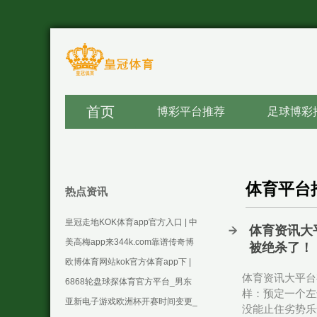
首页
博彩平台推荐
足球博彩
线上十大体育彩票
线上
体育平台
热点资讯
皇冠走地KOK体育app官方入口 | 中
体育资讯大
国女篮首战打败葡萄牙，球员宋珂
美高梅app来344k.com靠谱传奇博
被绝杀了！
昕：生辰今
彩娱乐 | 我在现场 | “活水线”合影
欧博体育网站kok官方体育app下 |
体育资讯大平台
如何看中国发展的“海浪和周折”
6868轮盘球探体育官方平台_男东
样：预定一个左
说念主命里带小三 婚配线结尾出现
亚新电子游戏欧洲杯开赛时间变更_
没能止住劣势乐