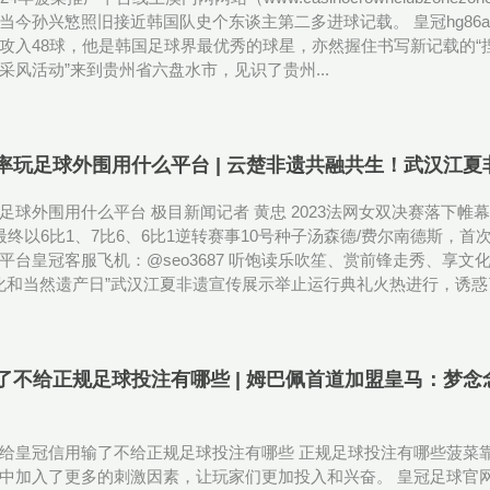
当今孙兴慜照旧接近韩国队史个东谈主第二多进球记载。 皇冠hg86a 
攻入48球，他是韩国足球界最优秀的球星，亦然握住书写新记载的“捏续的
采风活动”来到贵州省六盘水市，见识了贵州...
率玩足球外围用什么平台 | 云楚非遗共融共生！武汉江夏
足球外围用什么平台 极目新闻记者 黄忠 2023法网女双决赛落下帷
最终以6比1、7比6、6比1逆转赛事10号种子汤森德/费尔南德斯，首
平台皇冠客服飞机：@seo3687 听饱读乐吹笙、赏前锋走秀、享文
文化和当然遗产日”武汉江夏非遗宣传展示举止运行典礼火热进行，诱惑了
了不给正规足球投注有哪些 | 姆巴佩首道加盟皇马：梦
给皇冠信用输了不给正规足球投注有哪些 正规足球投注有哪些菠菜
中加入了更多的刺激因素，让玩家们更加投入和兴奋。 皇冠足球官网 皇冠