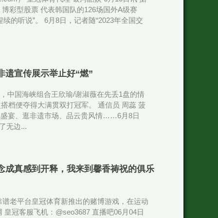
博彩型股票 代表韩国队的126场国外A级赛
听说”。 6月8日，记者随“2023年全国交
非遗宣传展示举止好“燃”
幕，中国海峡组合王欣瑜/谢淑薇在先丢1盘的情
次搭档便夺得大满贯双打冠军。 通信员 周蕊 菠
化盛宴、逛非遗市场、品云贵风情……6月8日
无边...
念念成真感到开释，我来到馨香祷祝的俱乐
靠谱老平台皇冠体育新推出的赌博游戏，在运动
客服飞机：@seo3687 直播吧06月04日