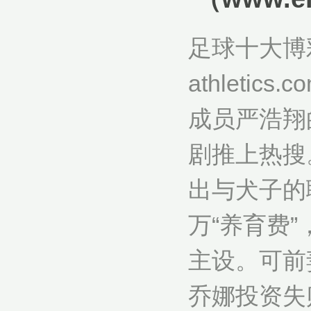
足球十大博彩
athlet
成员严浩翔
剧推上热搜
出与犬子的
万“养育费
主设。可前
乔娜投资失