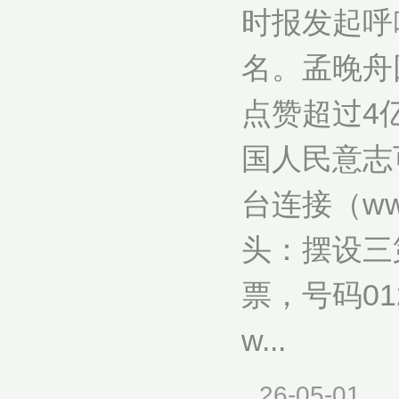
时报发起呼
名。孟晚舟
点赞超过4
国人民意志
台连接（www.
头：摆设三第
票，号码012
w...
26-05-01