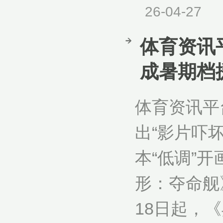
26-04-27
体育资讯平
成暑期档
体育资讯平
出“影片吓
本“低调”
形：夺命舰
18日起，