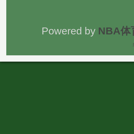
Powered by
NBA