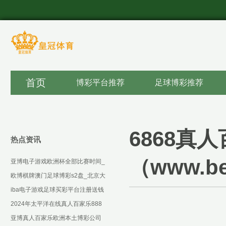
首页
博彩平台推荐
足球博彩推荐
线上十大体育彩票
线上博彩平台
6868真
热点资讯
（www.be
亚博电子游戏欧洲杯全部比赛时间_
张顺勇：收成大当然的馈遗&#32;满
欧博棋牌澳门足球博彩s2盘_北京大
怀感
兴区以“迅”防“汛”对要点点位不拒绝
iba电子游戏足球买彩平台注册送钱
值守
（www.wuwbu.com）
2024年太平洋在线真人百家乐888
皇冠博彩可靠吗
亚博真人百家乐欧洲本土博彩公司