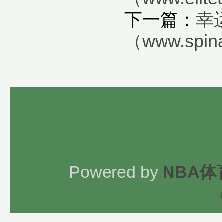
下一篇：
幸
（www.spina
Powered by
NBA