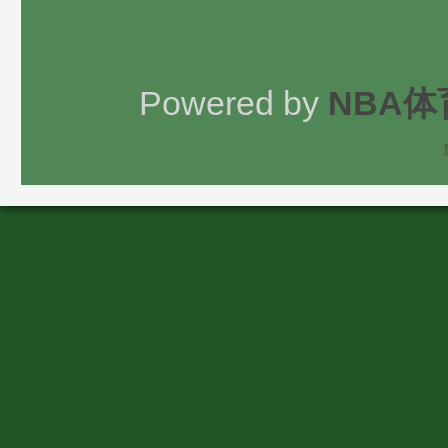
Powered by
NBA