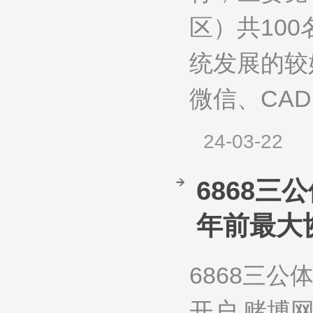
区）共10
统发展的较
微信、CAD
24-03-22
6868三
年前最大协
6868三公
开户 赌博