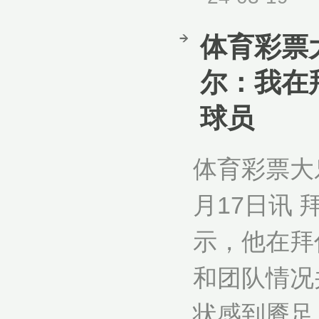
体育彩票大
尔：我在
球员
体育彩票大
月17日讯
示，他在拜
和团队情况
状感到餍足