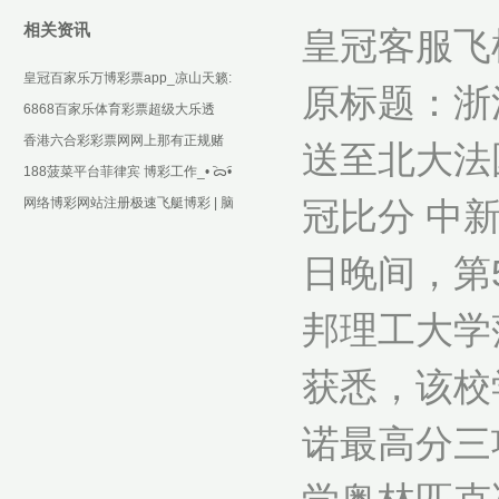
横纹
跨境消耗在盐田，尝遍寰宇好意思
相关资讯
皇冠客服飞机
食！
皇冠百家乐万博彩票app_凉山天籁:
原标题：浙
从中国听见到世界听见
6868百家乐体育彩票超级大乐透
64_【公司盈警】洛阳钼业(03993)
香港六合彩彩票网网上那有正规赌
送至北大法
料中期溢
博网站_山东省济南第五中学2023
188菠菜平台菲律宾 博彩工作_• ︡ᯅ•︠
年寻访雷锋萍踪主
悖论一刻 smart一下！
网络博彩网站注册极速飞艇博彩 | 脑
冠比分 中
干出现众多“肿瘤”病灶，下一步脑活
日晚间，第5
检？不!
邦理工大学
获悉，该校
诺最高分三