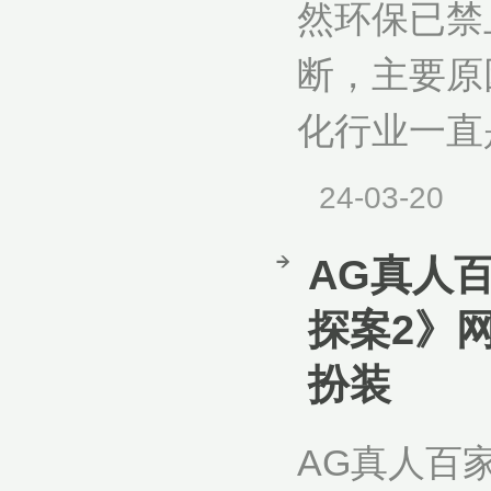
然环保已禁
断，主要原
化行业一直是
24-03-20
AG真人
探案2》网
扮装
AG真人百