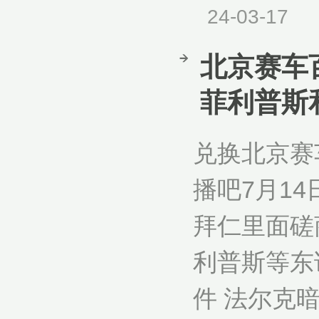
24-03-17
北京赛车
菲利普斯
兑换北京赛
播吧7月1
拜仁里面磋
利普斯等东
件 法尔克